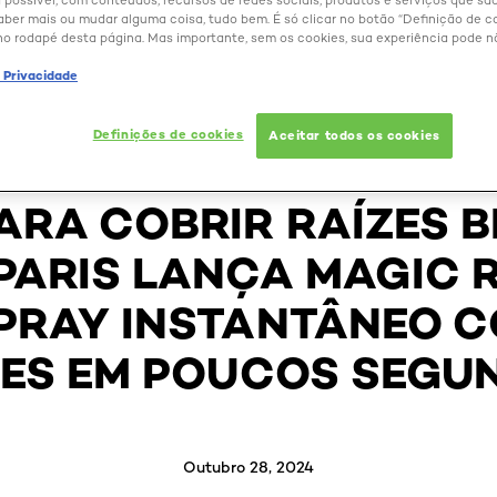
 possível, com conteúdos, recursos de redes sociais, produtos e serviços que são
aber mais ou mudar alguma coisa, tudo bem. É só clicar no botão “Definição de co
no rodapé desta página. Mas importante, sem os cookies, sua experiência pode n
e Privacidade
Definições de cookies
Aceitar todos os cookies
BELEZA EXTRAORDINÁRIA
ARA COBRIR RAÍZES 
 PARIS LANÇA MAGIC 
PRAY INSTANTÂNEO C
ZES EM POUCOS SEGU
Outubro 28, 2024