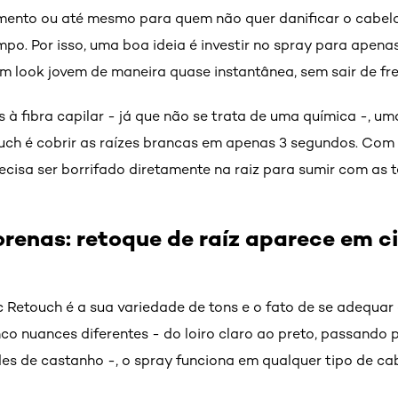
mento ou até mesmo para quem não quer danificar o cabel
o. Por isso, uma boa ideia é investir no spray para apena
um look jovem de maneira quase instantânea, sem sair de fr
à fibra capilar - já que não se trata de uma química -, um
uch é cobrir as raízes brancas em apenas 3 segundos. Co
ecisa ser borrifado diretamente na raiz para sumir com
as 
orenas: retoque de raíz aparece em c
Retouch é a sua variedade de tons e o fato de se adequar à
nco nuances diferentes - do loiro claro ao preto, passando p
des de castanho -, o spray funciona em qualquer tipo de ca