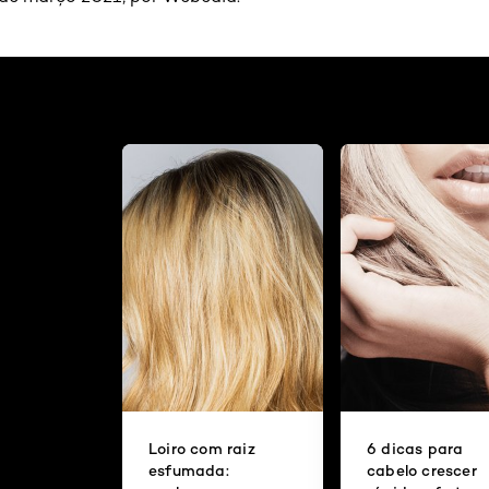
Loiro com raiz
6 dicas para
esfumada:
cabelo crescer