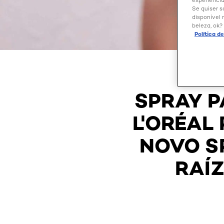
experiência
Se quiser s
disponível 
beleza, ok?
Política d
SPRAY P
L'ORÉAL
NOVO S
RAÍ