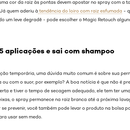
ma cor da raiz às pontas devem apostar no spray com a t
 Já quem aderiu à
tendência do loiro com raiz esfumada
- q
do um leve degradê - pode escolher o Magic Retouch algun
25 aplicações e sai com shampoo
ção temporária, uma dúvida muito comum é sobre sua perm
a ou com o suor, por exemplo? A boa notícia é que não é pre
erta e tiver o tempo de secagem adequado, ele tem ter uma
deixas, o spray permanece na raiz branca até a próxima l
ar se prevenir, você também pode levar o produto na bolsa p
para usar sem medo.