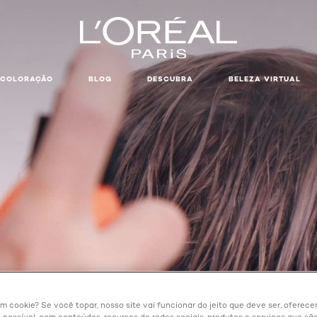
COLORAÇÃO
BLOG
DESCUBRA
BELEZA VIRTUAL
um cookie? Se você topar, nosso site vai funcionar do jeito que deve ser, oferec