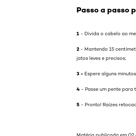
Passo a passo p
1
- Divida o cabelo ao me
2
- Mantendo 15 centímetr
jatos leves e precisos;
3 -
Espere alguns minutos
4
- Passe um pente para t
5
- Pronto! Raízes retoca
Matéria publicada em 02 