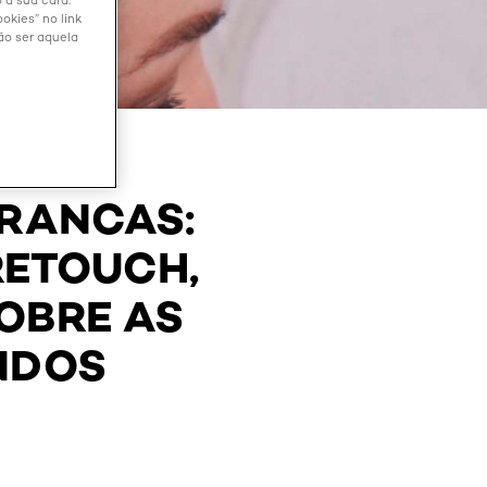
 a sua cara.
okies” no link
ão ser aquela
BRANCAS:
RETOUCH,
OBRE AS
NDOS