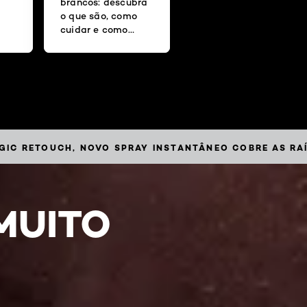
brancos: descubra
o que são, como
cuidar e como
disfarçar os fios
grisalhos
MAGIC RETOUCH, NOVO SPRAY INSTANTÂNEO COBRE AS R
MUITO