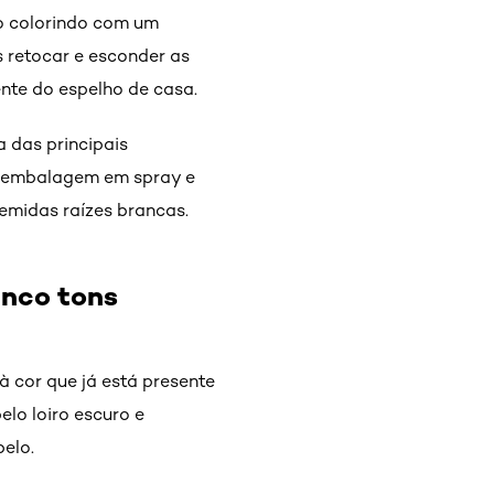
o colorindo com um
s retocar e esconder as
ente do espelho de casa.
a das principais
m embalagem em spray e
temidas raízes brancas
.
inco tons
 cor que já está presente
elo loiro escuro e
belo.