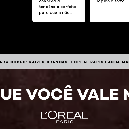
conheça a
rápido e forte
tendência perfeita
para quem não
quer se preocupar
com retoques da
coloração!
ARA COBRIR RAÍZES BRANCAS: L'ORÉAL PARIS LANÇA 
UE VOCÊ VALE 