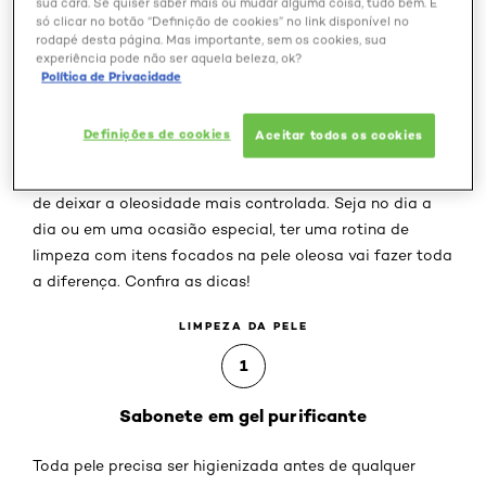
sua cara. Se quiser saber mais ou mudar alguma coisa, tudo bem. É
só clicar no botão “Definição de cookies” no link disponível no
rodapé desta página. Mas importante, sem os cookies, sua
experiência pode não ser aquela beleza, ok?
Você sabia que a oleosidade da pele pode fazer com
Política de Privacidade
que a maquiagem dure bem menos do que o esperado?
É por isso que ter alguns
cuidados com a pele do rosto
Definições de cookies
Aceitar todos os cookies
antes de aplicar os produtos
de make é essencial para
conseguir fazer uma produção perfeita e uniforme, além
de deixar a oleosidade mais controlada. Seja no dia a
dia ou em uma ocasião especial, ter uma rotina de
limpeza com itens focados na pele oleosa vai fazer toda
a diferença. Confira as dicas!
LIMPEZA DA PELE
1
Sabonete em gel purificante
Toda pele precisa ser higienizada antes de qualquer