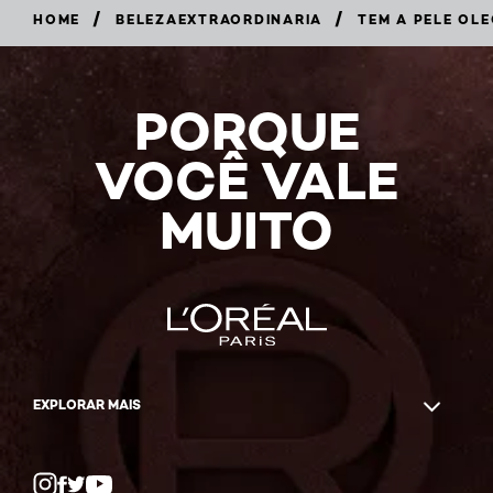
/
/
HOME
BELEZAEXTRAORDINARIA
TEM A PELE OL
PORQUE
VOCÊ VALE
MUITO
EXPLORAR MAIS