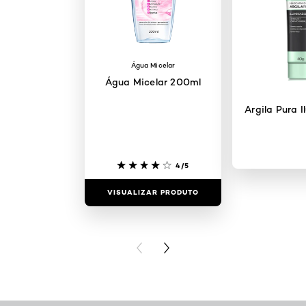
Água Micelar
Água Micelar 200ml
Argila Pura 
4/5
VISUALIZAR PRODUTO
VISUALIZAR
PREVIOUS CARD
NEXT CARD