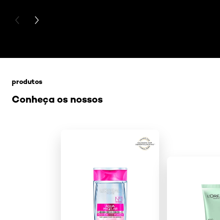
PREVIOUS CARD
NEXT CARD
Pular os slider: tem-a-pele-oleosa-saiba-como-cuid
produtos
Conheça os nossos