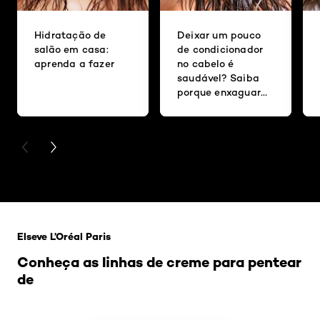
Hidratação de
Deixar um pouco
salão em casa:
de condicionador
aprenda a fazer
no cabelo é
saudável? Saiba
porque enxaguar
bem os fios é tão
importante
PREVIOUS CARD
NEXT CARD
Pular os slider: Penteado e corte2
Elseve L’Oréal Paris
Conheça as linhas de creme para pentear
de