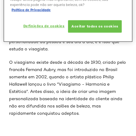
experiência pode não ser aquela beleza, ok?
Em busca do cabelo dos sonhos, muitas mulheres se
Política de Privacidade
inspiram em cortes de cabelo de celebridades para
conseguir esse desejo, mas nem sempre o resultado é o
Definições de cookies
Aceitar todos os cookies
esperado. Para fazer uma mudança capilar, é preciso
levar em conta o formato do rosto, o tipo de cabelo, a
personalidade da pessoa e seu dia a dia, e é isso que
estuda o visagista.
O visagismo existe desde a década de 1930, criado pelo
francês Fernand Aubry, mas foi introduzido no Brasil
somente em 2002, quando o artista plástico Philip
Hallawell lançou o livro "Visagismo - Harmonia e
Estética". Antes disso, a ideia de criar uma imagem
personalizada baseada na identidade do cliente ainda
não era difundida nos salões de beleza, mas
rapidamente conquistou adeptos.
Pular os slider: Penteado e corte1