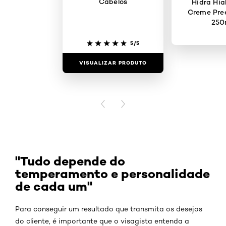
Cabelos
Hidra Hia
Creme Pre
250
5/5
VISUALIZAR PRODUTO
VISUALIZAR
PREVIOUS CARD
NEXT CARD
"Tudo depende do
temperamento e personalidade
de cada um"
Para conseguir um resultado que transmita os desejos
do cliente, é importante que o visagista entenda a