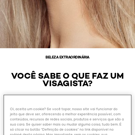
BELEZA EXTRAORDINÁRIA
VOCÊ SABE O QUE FAZ UM
VISAGISTA?
Outubro 29, 2024
Oi, aceita um cookie? Se você topar, nosso site vai funcionar do
jeito que deve ser, oferecendo a melhor experiência possível, com
conteúdos, recursos de redes sociais, produtos e serviços que são a
sua cara. Se quiser saber mais ou mudar alguma coisa, tudo bem. É
só clicar no botão “Definição de cookies” no link disponível no
rodapé desta página. Mas importante, sem os cookies, sua