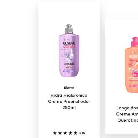
Elseve
Hidra Hialurônico
Creme Preenchedor
250ml
Longo dos
Creme Ant
Queratin
5/5