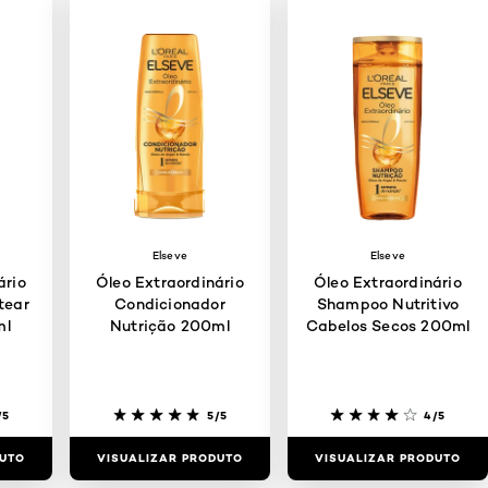
Elseve
Elseve
ário
Óleo Extraordinário
Óleo Extraordinário
tear
Condicionador
Shampoo Nutritivo
ml
Nutrição 200ml
Cabelos Secos 200ml
/5
5/5
4/5
DUTO
VISUALIZAR PRODUTO
VISUALIZAR PRODUTO