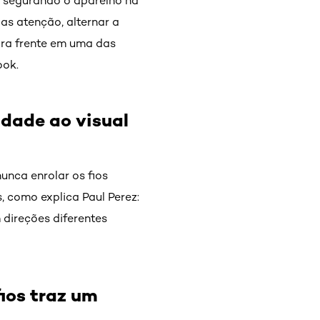
 segurando o aparelho na
Mas atenção, alternar a
ara frente em uma das
ook.
idade ao visual
unca enrolar os fios
, como explica Paul Perez:
 direções diferentes
fios traz um