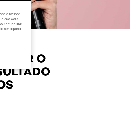
endo a melhor
 a sua cara.
okies” no link
ão ser aquela
GURAR O
SULTADO
OS