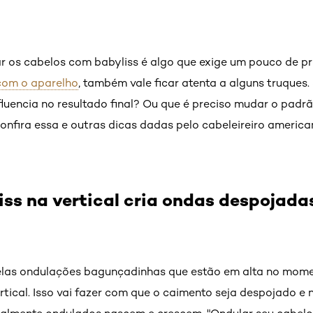
r os cabelos com babyliss é algo que exige um pouco de pr
com o aparelho
, também vale ficar atenta a alguns truques
luencia no resultado final? Ou que é preciso mudar o padr
onfira essa e outras dicas dadas pelo cabeleireiro american
iss na vertical cria ondas despojadas
uelas ondulações bagunçadinhas que estão em alta no mome
ertical. Isso vai fazer com que o caimento seja despojado e 