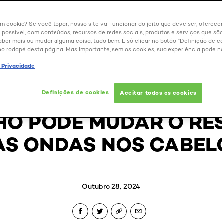
um cookie? Se você topar, nosso site vai funcionar do jeito que deve ser, oferec
 possível, com conteúdos, recursos de redes sociais, produtos e serviços que são
aber mais ou mudar alguma coisa, tudo bem. É só clicar no botão “Definição de co
no rodapé desta página. Mas importante, sem os cookies, sua experiência pode n
BELEZA EXTRAORDINÁRIA
e Privacidade
SS: A MANEIRA DE SE
Definições de cookies
Aceitar todos os cookies
HO PODE MUDAR O RE
AS ONDAS NOS CABEL
Outubro 28, 2024