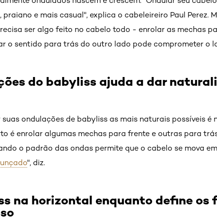
almente ondulados nascem e crescem. "Ondular seu cabelo
o, praiano e mais casual", explica o cabeleireiro Paul Perez. 
ecisa ser algo feito no cabelo todo - enrolar as mechas p
ar o sentido para trás do outro lado pode comprometer o l
eções do babyliss ajuda a dar natural
suas ondulações de babyliss as mais naturais possíveis é n
to é enrolar algumas mechas para frente e outras para trás
rnando o padrão das ondas permite que o cabelo se mova em
gunçado
", diz.
ss na horizontal enquanto define os 
oso