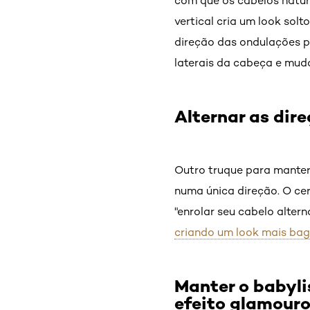
com que os cabelos natur
vertical cria um look solt
direção das ondulações pr
laterais da cabeça e mud
Alternar as dir
Outro truque para manter 
numa única direção. O cer
"enrolar seu cabelo alte
criando um look mais ba
Manter o babyli
efeito glamour