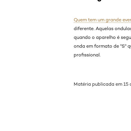
Quem tem um grande even
diferente. Aquelas ondula
quando o aparelho é segur
onda em formato de "S" q
profissional.
Matéria publicada em 15
Pular os slider: Oleo-extraordinario