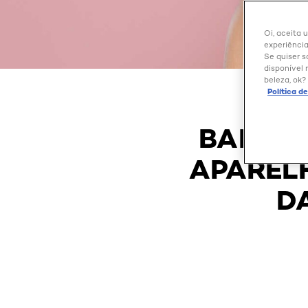
Oi, aceita 
experiência
Se quiser s
disponível 
beleza, ok?
Política d
BABYLI
APAREL
D