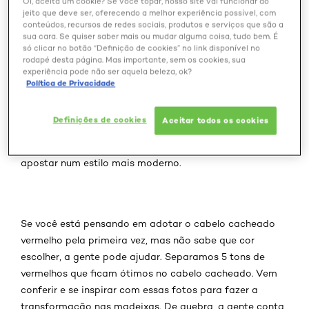
Oi, aceita um cookie? Se você topar, nosso site vai funcionar do
jeito que deve ser, oferecendo a melhor experiência possível, com
conteúdos, recursos de redes sociais, produtos e serviços que são a
sua cara. Se quiser saber mais ou mudar alguma coisa, tudo bem. É
só clicar no botão “Definição de cookies” no link disponível no
rodapé desta página. Mas importante, sem os cookies, sua
O cabelo cacheado vermelho é uma opção muito
experiência pode não ser aquela beleza, ok?
estilosa para quem quer valorizar os cachos e dar mais
Política de Privacidade
destaque ao formato dos fios. Isso porque, além de
muito elegantes, os cabelos ruivos chamam a atenção
Definições de cookies
Aceitar todos os cookies
em qualquer ambiente. Esse tipo de coloração é a
escolha perfeita para quem quer variar o visual e
apostar num estilo mais moderno.
Se você está pensando em adotar o cabelo cacheado
vermelho pela primeira vez, mas não sabe que cor
escolher, a gente pode ajudar. Separamos 5 tons de
vermelhos que ficam ótimos no cabelo cacheado. Vem
conferir e se inspirar com essas fotos para fazer a
transformação nas madeixas. De quebra, a gente conta