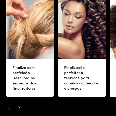
Finalize com
Finalização
perfeição:
perfeita: 4
Descubra os
técnicas para
segredos dos
cabelos cacheados
finalizadores
e crespos
PREVIOUS CARD
NEXT CARD