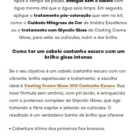
enxágue bem o cabelo
Após o tempo de pausa,
com
água morna até que a água saia limpa. Em seguida,
tratamento pós-coloração
aplique o
que vem no kit,
Cuidado Milagroso da Cor
como o
de Imédia Excellence
tratamento com Glycolic Gloss
ou o
de Casting Creme
Gloss, para selar as cutículas, nutrir e dar brilho.
Como ter um cabelo castanho escuro com um
brilho gloss intenso
Se o seu objetivo é um cabelo castanho escuro com cor
vibrante, brilho espetacular e tratamento, a escolha
Casting Creme Gloss 300 Castanho Escuro
ideal é
. Sua
nova fórmula sem amônia, com pH ácido, é enriquecida
com o poderoso complexo de Glycolic Gloss, que age
tratando a fibra capilar e selando as cutículas. O
resultado é um verdadeiro banho de brilho que oferece:
•
Cobertura ótima dos primeiros fios brancos;