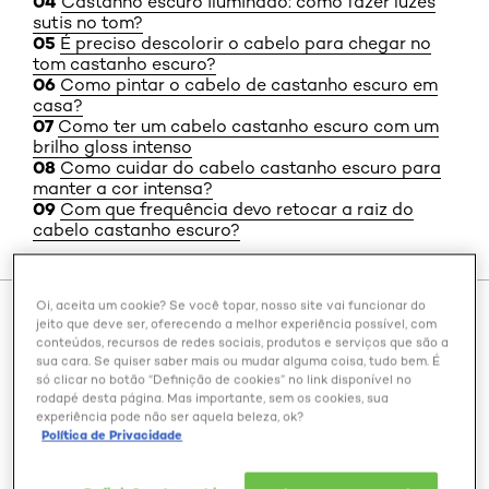
Castanho escuro iluminado: como fazer luzes
sutis no tom?
É preciso descolorir o cabelo para chegar no
tom castanho escuro?
Como pintar o cabelo de castanho escuro em
casa?
Como ter um cabelo castanho escuro com um
brilho gloss intenso
Como cuidar do cabelo castanho escuro para
manter a cor intensa?
Com que frequência devo retocar a raiz do
cabelo castanho escuro?
Oi, aceita um cookie? Se você topar, nosso site vai funcionar do
cabelo castanho escuro
O
é um clássico atemporal que
jeito que deve ser, oferecendo a melhor experiência possível, com
conteúdos, recursos de redes sociais, produtos e serviços que são a
nunca perde sua elegância. Intenso, sofisticado e
sua cara. Se quiser saber mais ou mudar alguma coisa, tudo bem. É
incrivelmente versátil, esse tom tem o poder de realçar
só clicar no botão “Definição de cookies” no link disponível no
os traços do rosto e conferir profundidade ao visual.
rodapé desta página. Mas importante, sem os cookies, sua
experiência pode não ser aquela beleza, ok?
versão pura ou com reflexos sutis
Seja em sua
, o
Política de Privacidade
castanho escuro se adapta a diferentes estilos e
personalidades.