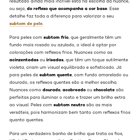
resultado ainda mais incrível está na escolha da nuance,
do reflexo que acompanha a cor base
ou seja,
. Esse
detalhe faz toda a diferença para valorizar o seu
subtom de pele
.
subtom frio
Para peles com
, que geralmente têm um
fundo mais rosado ou azulado, o ideal é optar por
colorações com reflexos frios. Nuances como as
acinzentadas
irisadas
ou
, que têm um toque sutilmente
violeta, criam um visual equilibrado e sofisticado. Já
subtom quente
para peles de
, com fundo amarelado ou
dourado, os reflexos quentes são a melhor escolha.
dourado
acobreado
chocolate
Nuances como
,
ou
são
perfeitas para iluminar o rosto e trazer um brilho extra
subtom neutro
ao visual. Peles com
são as mais
versáteis, pois harmonizam bem tanto com reflexos frios
quanto quentes.
Para um verdadeiro banho de brilho que trata os fios,