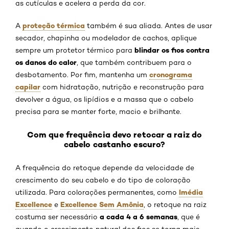
as cutículas e acelera a perda da cor.
proteção térmica
A
também é sua aliada. Antes de usar
secador, chapinha ou modelador de cachos, aplique
blindar os fios contra
sempre um protetor térmico para
os danos do calor
, que também contribuem para o
cronograma
desbotamento. Por fim, mantenha um
capilar
com hidratação, nutrição e reconstrução para
devolver a água, os lipídios e a massa que o cabelo
precisa para se manter forte, macio e brilhante.
Com que frequência devo retocar a raiz do
cabelo castanho escuro?
A frequência do retoque depende da velocidade de
crescimento do seu cabelo e do tipo de coloração
Imédia
utilizada. Para colorações permanentes, como
Excellence
Excellence Sem Amônia
e
, o retoque na raiz
a cada 4 a 6 semanas
costuma ser necessário
, que é
quando o crescimento natural dos fios se torna mais