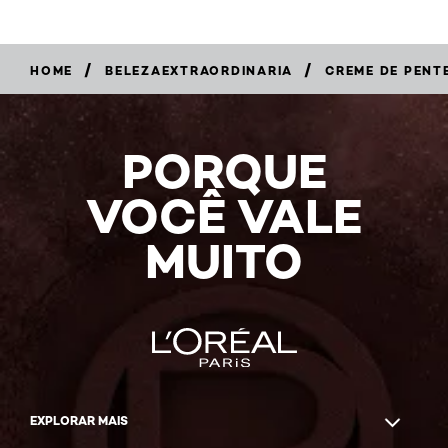
/
/
HOME
BELEZAEXTRAORDINARIA
CREME DE PENT
PORQUE
VOCÊ VALE
MUITO
EXPLORAR MAIS