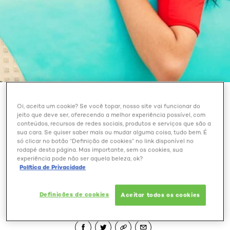
BELEZA EXTRAORDINÁRIA
Oi, aceita um cookie? Se você topar, nosso site vai funcionar do
jeito que deve ser, oferecendo a melhor experiência possível, com
conteúdos, recursos de redes sociais, produtos e serviços que são a
CREME DE PENTEAR NA
sua cara. Se quiser saber mais ou mudar alguma coisa, tudo bem. É
PRAIA: SAIBA QUANDO E
só clicar no botão “Definição de cookies” no link disponível no
COMO USAR O PRODUTO
rodapé desta página. Mas importante, sem os cookies, sua
experiência pode não ser aquela beleza, ok?
NOS CABELOS
Política de Privacidade
Definições de cookies
Aceitar todos os cookies
Outubro 28, 2024