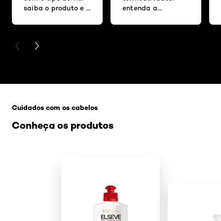
saiba o produto e a
entenda a
frequência ideal
diferença entre
para suas
eles
madeixas
PREVIOUS CARD
NEXT CARD
Pular os slider: Creme de pentear
Cuidados com os cabelos
Conheça os produtos