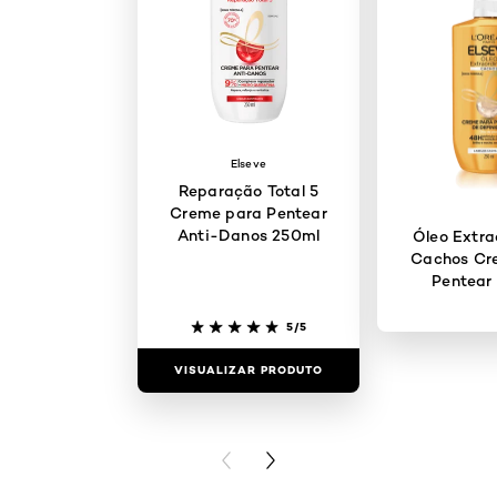
Elseve
Reparação Total 5
Creme para Pentear
Anti-Danos 250ml
Óleo Extra
Cachos Cr
Pentear
5/5
VISUALIZAR PRODUTO
VISUALIZAR
PREVIOUS CARD
NEXT CARD