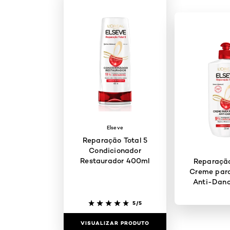
Elseve
Reparação Total 5
Condicionador
Restaurador 400ml
Reparação
Creme para
Anti-Dan
5/5
VISUALIZAR PRODUTO