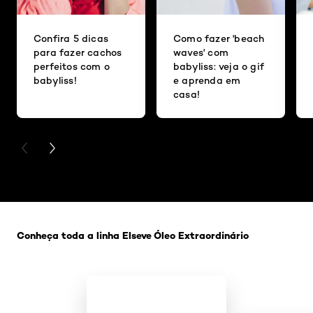
Confira 5 dicas
Como fazer 'beach
para fazer cachos
waves' com
perfeitos com o
babyliss: veja o gif
babyliss!
e aprenda em
casa!
PREVIOUS CARD
NEXT CARD
Pular os slider: Oleo Extraordinario
Conheça toda a linha Elseve Óleo Extraordinário