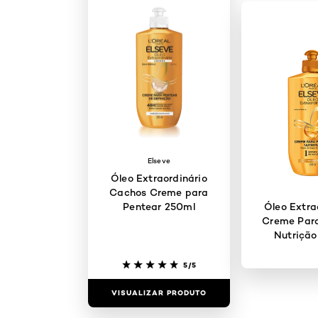
Elseve
Óleo Extraordinário
Cachos Creme para
Pentear 250ml
Óleo Extra
Creme Para
Nutrição
5/5
VISUALIZAR PRODUTO