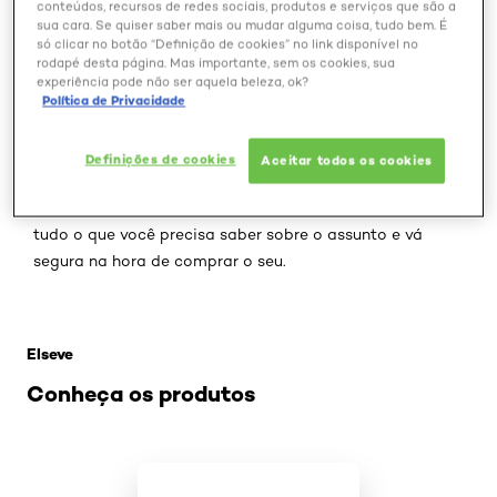
conteúdos, recursos de redes sociais, produtos e serviços que são a
sua cara. Se quiser saber mais ou mudar alguma coisa, tudo bem. É
só clicar no botão “Definição de cookies” no link disponível no
rodapé desta página. Mas importante, sem os cookies, sua
O babyliss é um aliado da beleza feminina capaz de
experiência pode não ser aquela beleza, ok?
deixar qualquer cabelo mais bonito, desde o curto afro
Política de Privacidade
até o liso longo.
Para conseguir o melhor resultado do
aparelho, é preciso conhecer bem como medidas de
Definições de cookies
Aceitar todos os cookies
diâmetro e como elas podem ajudar cada estilo de
madeixa.
Descubra agora em polegadas e milímetros
tudo o que você precisa saber sobre o assunto
e vá
segura na hora de comprar o seu.
Pular os slider: cuidados com o cabelo todos os tipos d
Elseve
Conheça os produtos