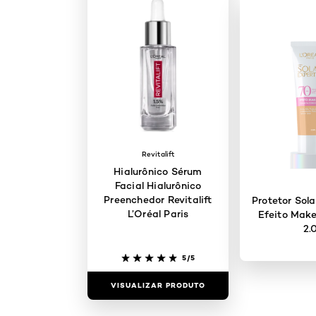
Revitalift
Hialurônico Sérum
Facial Hialurônico
Preenchedor Revitalift
Protetor Sola
L’Oréal Paris
Efeito Mak
2.
5/5
VISUALIZAR PRODUTO
VISUALIZAR