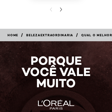
PREVIOUS CARD
NEXT CARD
/
/
HOME
BELEZAEXTRAORDINARIA
QUAL O MELHOR
PORQUE
VOCÊ VALE
MUITO