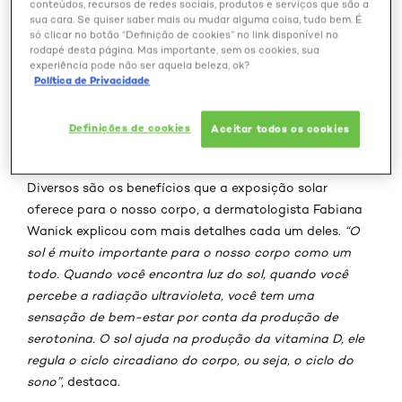
Dermatologia e Cirurgia Dermatológica, separou
conteúdos, recursos de redes sociais, produtos e serviços que são a
sua cara. Se quiser saber mais ou mudar alguma coisa, tudo bem. É
algumas dicas de como tomar o sol da maneira correta,
só clicar no botão “Definição de cookies” no link disponível no
com dicas como qual o melhor horário para tomar sol e
rodapé desta página. Mas importante, sem os cookies, sua
como se proteger adequadamente. Confira todas as
experiência pode não ser aquela beleza, ok?
Política de Privacidade
dicas e entenda como tomar sol sem prejudicar a sua
pele!
Definições de cookies
Aceitar todos os cookies
Benefícios do sol para o corpo
Diversos são os benefícios que a exposição solar
oferece para o nosso corpo, a dermatologista Fabiana
Wanick explicou com mais detalhes cada um deles.
“O
sol é muito importante para o nosso corpo como um
todo. Quando você encontra luz do sol, quando você
percebe a radiação ultravioleta, você tem uma
sensação de bem-estar por conta da produção de
serotonina. O sol ajuda na produção da vitamina D, ele
regula o ciclo circadiano do corpo, ou seja, o ciclo do
sono”
, destaca.