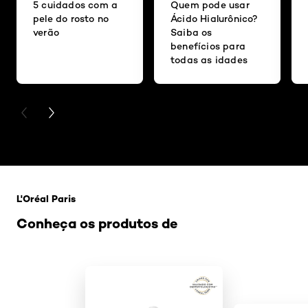
5 cuidados com a
Quem pode usar
pele do rosto no
Ácido Hialurônico?
verão
Saiba os
benefícios para
todas as idades
PREVIOUS CARD
NEXT CARD
Pular os slider: o-que-e-fotoenvelhecimento-e-como-e
L'Oréal Paris
Conheça os produtos de