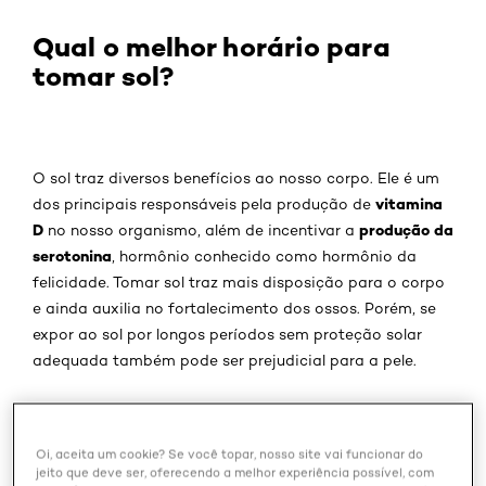
Qual o melhor horário para
tomar sol?
O sol traz diversos benefícios ao nosso corpo. Ele é um
vitamina
dos principais responsáveis pela produção de
D
produção da
no nosso organismo, além de incentivar a
serotonina
, hormônio conhecido como hormônio da
felicidade. Tomar sol traz mais disposição para o corpo
e ainda auxilia no fortalecimento dos ossos. Porém, se
expor ao sol por longos períodos sem proteção solar
adequada também pode ser prejudicial para a pele.
Para que seja alcançado o equilíbrio entre a exposição e
Fabiana
a
proteção solar
, a dermatologista Dra.
Oi, aceita um cookie? Se você topar, nosso site vai funcionar do
Wanick
, Membro da Sociedade Brasileira de
jeito que deve ser, oferecendo a melhor experiência possível, com