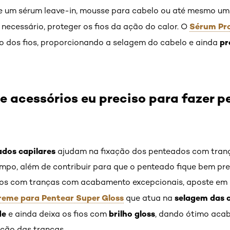
use um sérum leave-in, mousse para cabelo ou até mesmo u
Sérum Pro
 necessário, proteger os fios da ação do calor. O
pr
o dos fios, proporcionando a selagem do cabelo e ainda
e acessórios eu preciso para fazer 
ados capilares
ajudam na fixação dos penteados com trança
mpo, além de contribuir para que o penteado fique bem pr
dos com tranças com acabamento excepcionais, aposte em
reme para Pentear Super Gloss
selagem das c
que atua na
de
brilho gloss
e ainda deixa os fios com
, dando ótimo aca
ação das tranças.