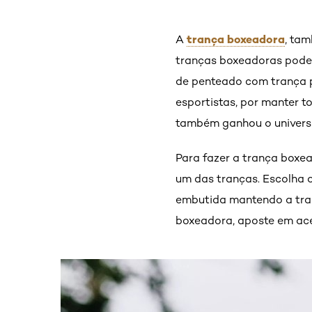
trança boxeadora
A
, ta
tranças boxeadoras podem
de penteado com trança p
esportistas, por manter t
também ganhou o univers
Para fazer a trança boxe
um das tranças. Escolha o
embutida mantendo a tran
boxeadora, aposte em aces