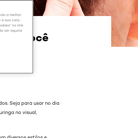
endo a melhor
 a sua cara.
okies” no link
ão ser aquela
para você
os. Seja para usar no dia
ringa no visual,
 diversos estilos e