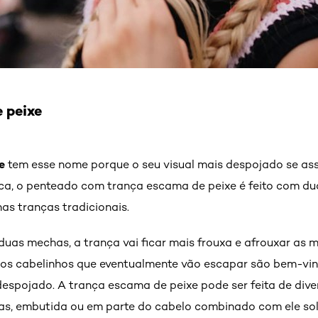
 peixe
e
tem esse nome porque o seu visual mais despojado se a
tica, o penteado com trança escama de peixe é feito com d
as tranças tradicionais.
uas mechas, a trança vai ficar mais frouxa e afrouxar as 
to, os cabelinhos que eventualmente vão escapar são bem-v
 despojado. A trança escama de peixe pode ser feita de di
ças, embutida ou em parte do cabelo combinado com ele solt