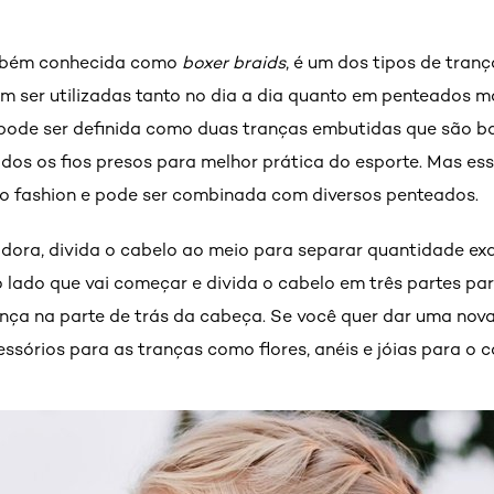
mbém conhecida como
boxer braids
, é um dos tipos de tran
 ser utilizadas tanto no dia a dia quanto em penteados ma
ode ser definida como duas tranças embutidas que são bas
odos os fios presos para melhor prática do esporte. Mas ess
o fashion e pode ser combinada com diversos penteados.
adora, divida o cabelo ao meio para separar quantidade ex
 lado que vai começar e divida o cabelo em três partes pa
ça na parte de trás da cabeça. Se você quer dar uma nova
sórios para as tranças como flores, anéis e jóias para o c