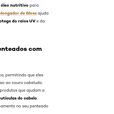
óleo nutritivo
m
para
longador de Gloss
ajuda
otege do raios UV
e da
penteados com
, permitindo que eles
eso ao couro cabeludo.
 produtos que ajudam a
utículas do cabelo
,
bamento no seu penteado