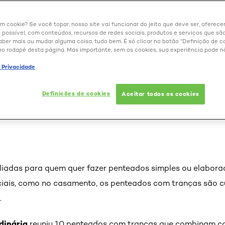
um cookie? Se você topar, nosso site vai funcionar do jeito que deve ser, oferec
 possível, com conteúdos, recursos de redes sociais, produtos e serviços que são
aber mais ou mudar alguma coisa, tudo bem. É só clicar no botão “Definição de co
no rodapé desta página. Mas importante, sem os cookies, sua experiência pode n
com tranças: 10 opções 
e Privacidade
!
Definições de cookies
Aceitar todos os cookies
liadas para quem quer fazer penteados simples ou elaborad
ciais, como no casamento, os penteados com tranças são cu
.
dinária
reuniu 10 penteados com tranças que combinam com