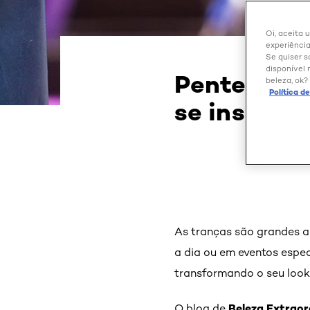
Oi, aceita 
experiência
Se quiser s
disponível 
Penteados 
beleza, ok?
Política d
se inspirar
As tranças são grandes a
a dia ou em eventos espe
transformando o seu look
Beleza Extraor
O blog de