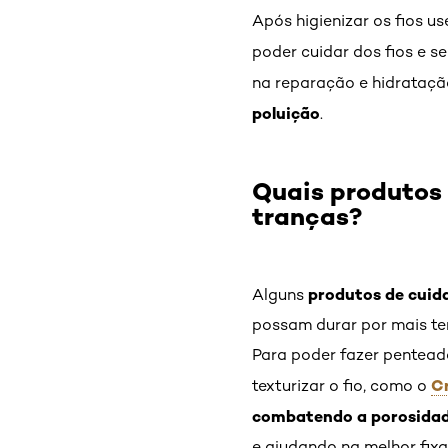
Após higienizar os fios 
poder cuidar dos fios e se
na reparação e hidrataçã
poluição
.
Quais produtos 
tranças?
produtos de cuid
Alguns
possam durar por mais te
Para poder fazer pentea
C
texturizar o fio, como o
combatendo a porosida
e ajudando na melhor fix