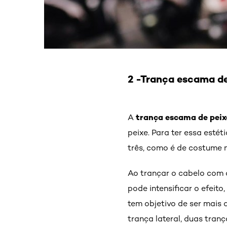
2 -Trança escama de
trança escama de peix
A
peixe. Para ter essa esté
três, como é de costume n
Ao trançar o cabelo com d
pode intensificar o efei
tem objetivo de ser mais
trança lateral, duas tran