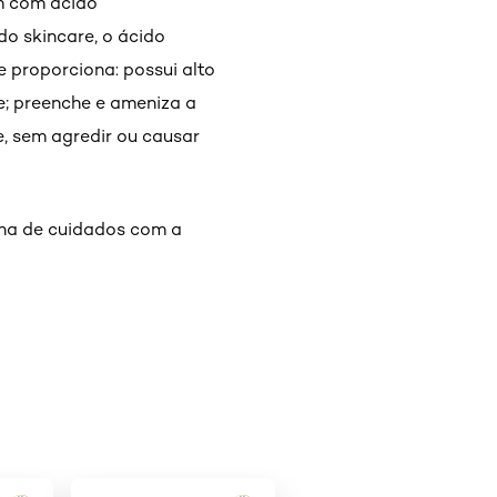
um com ácido
do skincare, o ácido
 proporciona: possui alto
e; preenche e ameniza a
e, sem agredir ou causar
tina de cuidados com a