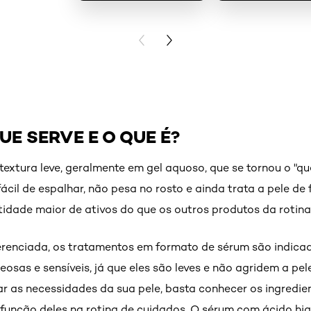
PREVIOUS CARD
NEXT CARD
UE SERVE E O QUE É?
extura leve, geralmente em gel aquoso, que se tornou o "q
fácil de espalhar, não pesa no rosto e ainda trata a pele d
idade maior de ativos do que os outros produtos da rotin
ferenciada, os tratamentos em formato de sérum são indica
eosas e sensíveis, já que eles são leves e não agridem a pel
 as necessidades da sua pele, basta conhecer os ingredien
função deles na rotina de cuidados. O sérum com ácido hia