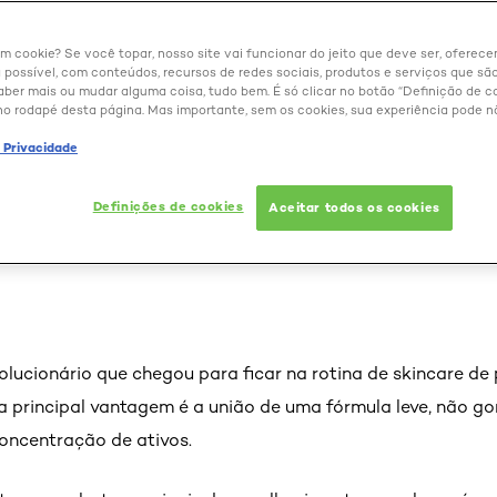
um cookie? Se você topar, nosso site vai funcionar do jeito que deve ser, oferec
 possível, com conteúdos, recursos de redes sociais, produtos e serviços que são
aber mais ou mudar alguma coisa, tudo bem. É só clicar no botão “Definição de co
no rodapé desta página. Mas importante, sem os cookies, sua experiência pode n
ácido hialurônico: vanta
e Privacidade
produto na rotina de cuida
to
Definições de cookies
Aceitar todos os cookies
lucionário que chegou para ficar na rotina de skincare de
ua principal vantagem é a união de uma fórmula leve, não go
oncentração de ativos.