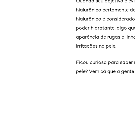
Quando seu objetivo é evi
hialurônico certamente de
hialurônico é considerado
poder hidratante, algo qu
aparência de rugas e linh
irritações na pele.
Ficou curiosa para saber 
pele? Vem cá que a gente 
Pular os slider: Hialuronico Linha completa