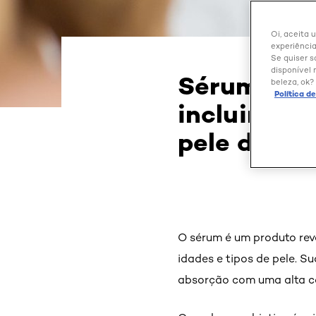
Oi, aceita 
experiência
Se quiser s
disponível 
Sérum com 
beleza, ok?
Política d
incluir o 
pele do ros
O sérum é um produto revo
idades e tipos de pele. S
absorção com uma alta c