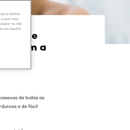
endo a melhor
 a sua cara.
okies” no link
ão ser aquela
gens de
dos com a
 pessoas de todas as
rdurosa e de fácil