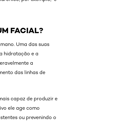
M FACIAL?
humano. Uma das suas
a hidratação e a
deravelmente a
mento das linhas de
mais capaz de produzir e
tivo ele age como
stentes ou prevenindo o