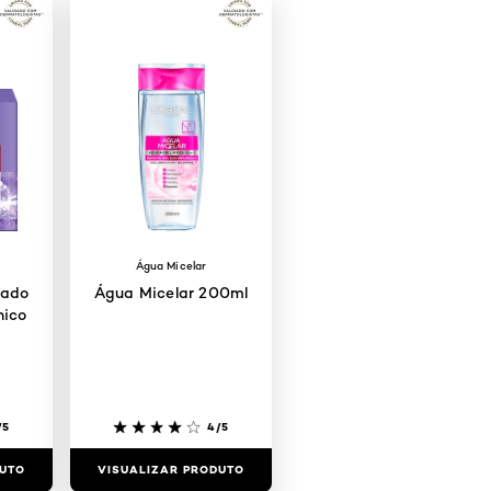
Água Micelar
dado
Água Micelar 200ml
nico
/5
4/5
DUTO
VISUALIZAR PRODUTO