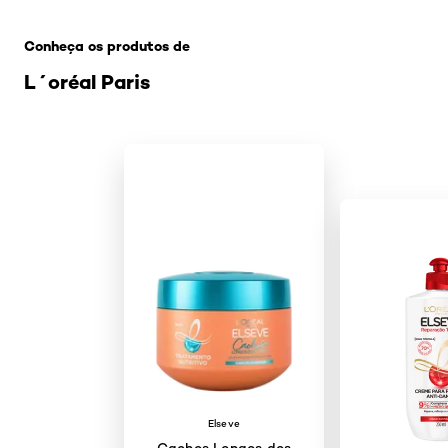
Pular os slider: como-ter-um-cabelo-grande
Conheça os produtos de
L´oréal Paris
Elseve
Cachos Longos dos