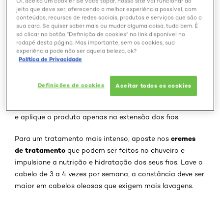
correta
Oi, aceita um cookie? Se você topar, nosso site vai funcionar do
jeito que deve ser, oferecendo a melhor experiência possível, com
conteúdos, recursos de redes sociais, produtos e serviços que são a
Lavar o cabelo corretamente é essencial para ter um
sua cara. Se quiser saber mais ou mudar alguma coisa, tudo bem. É
cabelo grande e saudável. Por mais que lavar o cabelo
só clicar no botão “Definição de cookies” no link disponível no
rodapé desta página. Mas importante, sem os cookies, sua
seja rotineiro, alguns pontos devem ser revisados para
experiência pode não ser aquela beleza, ok?
entender se o seu cabelo está sendo higienizado da
Política de Privacidade
maneira correta. Por isso, sempre aplique o
shampoo
apenas no couro cabeludo, evitando o
Definições de cookies
Aceitar todos os cookies
comprimento do cabelo, para evitar o ressecamento
condicionador
capilar. Já com o
evite o couro cabeludo
e aplique o produto apenas na extensão dos fios.
cremes
Para um tratamento mais intenso, aposte nos
de tratamento
que podem ser feitos no chuveiro e
impulsione a nutrição e hidratação dos seus fios. Lave o
cabelo de 3 a 4 vezes por semana, a constância deve ser
maior em cabelos oleosos que exigem mais lavagens.