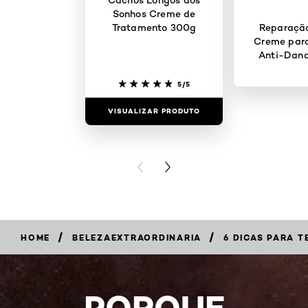
Sonhos Creme de
Tratamento 300g
Reparação
Creme para
Anti-Dan
5/5
VISUALIZAR PRODUTO
VISUALIZAR
PREVIOUS CARD
NEXT CARD
/
/
HOME
BELEZAEXTRAORDINARIA
6 DICAS PARA 
PORQUE