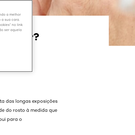
endo a melhor
 a sua cara.
okies” no link
ão ser aquela
evitar?
ta das longas exposições
úde do rosto à medida que
bui para o