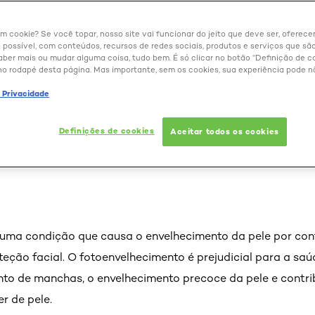
um cookie? Se você topar, nosso site vai funcionar do jeito que deve ser, oferec
 possível, com conteúdos, recursos de redes sociais, produtos e serviços que são
aber mais ou mudar alguma coisa, tudo bem. É só clicar no botão “Definição de co
no rodapé desta página. Mas importante, sem os cookies, sua experiência pode n
toenvelhecimento e como 
e Privacidade
ista explica
Definições de cookies
Aceitar todos os cookies
 uma condição que causa o envelhecimento da pele por con
teção facial. O fotoenvelhecimento é prejudicial para a sa
nto de manchas, o envelhecimento precoce da pele e contri
r de pele.