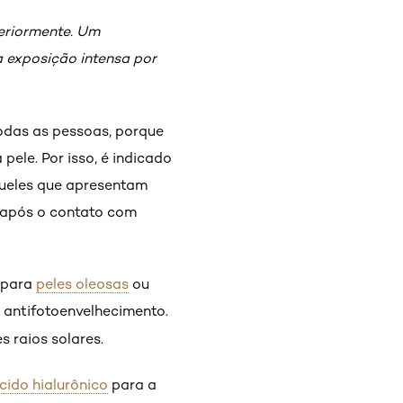
eriormente. Um
a exposição intensa por
todas as pessoas, porque
ele. Por isso, é indicado
aqueles que apresentam
u após o contato com
s para
peles oleosas
ou
a antifotoenvelhecimento.
 raios solares.
cido hialurônico
para a