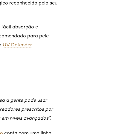
gico reconhecido pelo seu
 fácil absorção e
comendado para pele
 o
UV Defender
sa a gente pode usar
areadores prescritos por
 em níveis avançados”
.
co
conta com uma linha