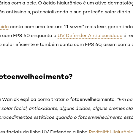
ários com a pele. O ácido hialurônico é um ativo dermatoló
o antissinais, potencializando a sua proteção solar diária.
luído
conta com uma textura 11 vezes* mais leve, garantindo
ta com FPS 60 enquanto o
UV Defender Antioleosidade
é re
 solar eficiente e também conta com FPS 60, assim como
fotoenvelhecimento?
 Wanick explica como tratar o fotoenvelhecimento.
“Em ca
r solar facial, antioxidante, alguns ácidos, alguns cremes cl
procedimentos estéticos quando o fotoenvelhecimento está
es faciais da linha UV Defender, a linha
Revitalift Hialurôni