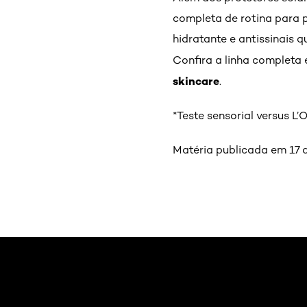
completa de rotina para p
hidratante e antissinais 
Confira a linha completa 
skincare
.
*Teste sensorial versus L
Matéria publicada em 17 d
Pular os slider: como-cuidar-da-pele-depois-da-praia