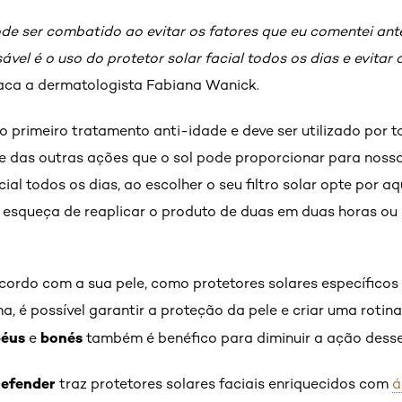
de ser combatido ao evitar os fatores que eu comentei ant
el é o uso do protetor solar facial todos os dias e evitar 
taca a dermatologista Fabiana Wanick.
o primeiro tratamento anti-idade e deve ser utilizado por 
 das outras ações que o sol pode proporcionar para nossa p
cial todos os dias, ao escolher o seu filtro solar opte por 
se esqueça de reaplicar o produto de duas em duas horas o
 acordo com a sua pele, como protetores solares específico
ma, é possível garantir a proteção da pele e criar uma rotin
péus
bonés
e
também é benéfico para diminuir a ação desses
Defender
traz protetores solares faciais enriquecidos com
á