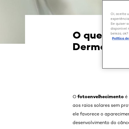
Oi, aceita 
experiência
Se quiser s
disponível 
O que é fo
beleza, ok?
Política d
Dermatolog
fotoenvelhecimento
O
é
aos raios solares sem pro
ele favorece o aparecime
desenvolvimento do cânce