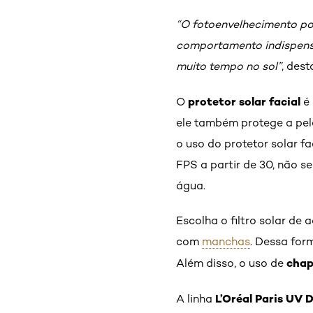
“O fotoenvelhecimento po
comportamento indispensáv
muito tempo no sol”
, des
protetor solar facial
O
é 
ele também protege a pele
o uso do protetor solar fa
FPS a partir de 30, não 
água.
Escolha o filtro solar de
com
manchas
. Dessa for
cha
Além disso, o uso de
L’Oréal Paris UV 
A linha