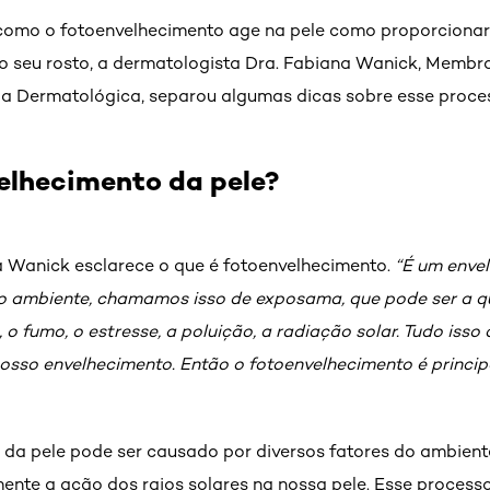
e como o fotoenvelhecimento age na pele como proporcion
o seu rosto, a dermatologista Dra. Fabiana Wanick, Membro
ia Dermatológica, separou algumas dicas sobre esse proces
elhecimento da pele?
 Wanick esclarece o que é fotoenvelhecimento.
“É um enve
o ambiente, chamamos isso de exposama, que pode ser a q
 o fumo, o estresse, a poluição, a radiação solar. Tudo iss
nosso envelhecimento. Então o fotoenvelhecimento é princ
 da pele pode ser causado por diversos fatores do ambient
mente a ação dos raios solares na nossa pele. Esse process