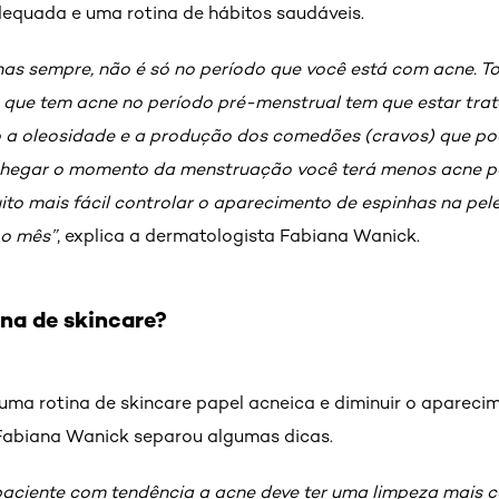
dequada e uma rotina de hábitos saudáveis.
has sempre, não é só no período que você está com acne. T
 que tem acne no período pré-menstrual tem que estar trat
o a oleosidade e a produção dos comedões (cravos) que p
chegar o momento da menstruação você terá menos acne p
muito mais fácil controlar o aparecimento de espinhas na p
 o mês”
, explica a dermatologista Fabiana Wanick.
na de skincare?
ma rotina de skincare papel acneica e diminuir o apareci
Fabiana Wanick separou algumas dicas.
 paciente com tendência a acne deve ter uma limpeza mais