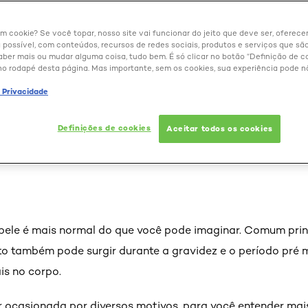
um cookie? Se você topar, nosso site vai funcionar do jeito que deve ser, oferec
 possível, com conteúdos, recursos de redes sociais, produtos e serviços que são
aber mais ou mudar alguma coisa, tudo bem. É só clicar no botão “Definição de co
no rodapé desta página. Mas importante, sem os cookies, sua experiência pode n
skincare para pele com a
e Privacidade
dermatologista explica c
Definições de cookies
Aceitar todos os cookies
pele é mais normal do que você pode imaginar. Comum pri
o também pode surgir durante a gravidez e o período pré m
is no corpo.
 ocasionada por diversos motivos, para você entender mais