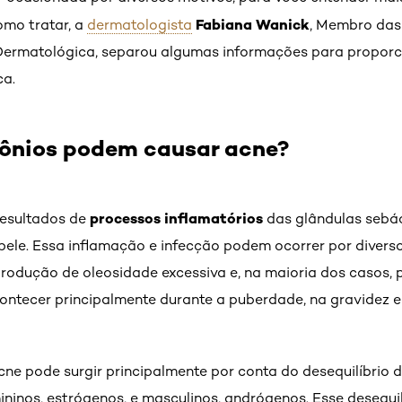
Fabiana Wanick
omo tratar, a
dermatologista
, Membro das
Dermatológica, separou algumas informações para proporc
ca.
mônios podem causar acne?
processos inflamatórios
resultados de
das glândulas sebác
pele. Essa inflamação e infecção podem ocorrer por diverso
rodução de oleosidade excessiva e, na maioria dos casos, 
ntecer principalmente durante a puberdade, na gravidez e
cne pode surgir principalmente por conta do desequilíbrio
ninos, estrógenos, e masculinos, andrógenos. Esse desequi