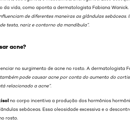
o da vida, como aponta a dermatologista Fabiana Wanick.
nfluenciam de diferentes maneiras as glândulas sebáceas. 
de testa, nariz e contorno da mandíbula”
.
sar acne?
uenciar no surgimento de acne no rosto. A dermatologista 
 também pode causar acne por conta do aumento do cortisol
stá relacionado a acne”
.
tisol
no corpo incentiva a produção dos hormônios hormôni
lândulas sebáceas. Essa oleosidade excessiva e o descont
o rosto.