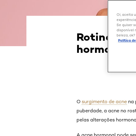
Oi, aceita 
experiência
Se quiser s
disponível 
Rotina de 
beleza, ok?
Política d
hormonal: 
O
surgimento de acne
na 
puberdade, a acne no rost
pelas alterações hormona
A acne hormonal pode ser