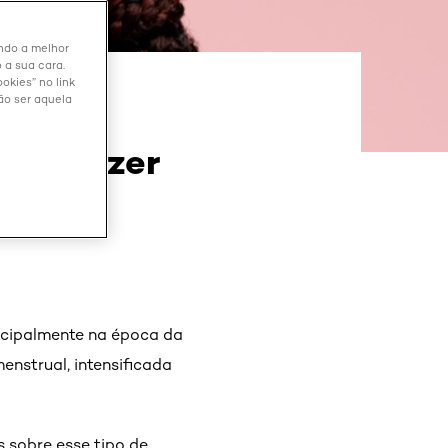
endo a melhor
 a sua cara.
okies” no link
ão ser aquela
cne
omo fazer
ncipalmente na época da
enstrual, intensificada
 sobre esse tipo de