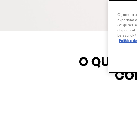
Oi, aceita 
experiência
Se quiser s
disponível 
beleza, ok?
Política d
O QUE É 
CO