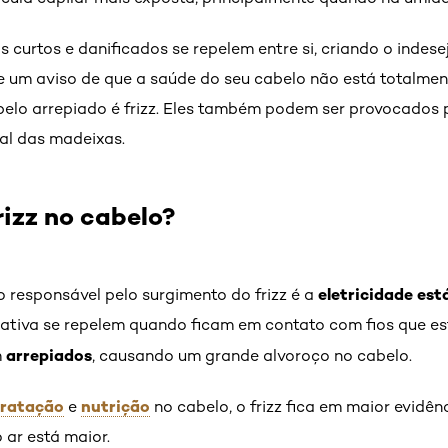
is curtos e danificados se repelem entre si, criando o indesej
 um aviso de que a saúde do seu cabelo não está totalment
belo arrepiado é frizz. Eles também podem ser provocados 
al das madeixas.
rizz no cabelo?
eletricidade est
o responsável pelo surgimento do frizz é a
ativa se repelem quando ficam em contato com fios que est
arrepiados
m
, causando um grande alvoroço no cabelo.
dratação
nutrição
e
no cabelo, o frizz fica em maior evidên
 ar está maior.