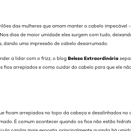
 vilões das mulheres que amam manter o cabelo impecável 
. Nos dias de maior umidade eles surgem com tudo, deixand
os, dando uma impressão de cabelo desarrumado.
Beleza Extraordinária
der a lidar com o frizz, o blog
separ
s fios arrepiados e como cuidar do cabelo para que ele nã
que ficam arrepiados no topo da cabeça e desalinhados no
mado. É comum acontecer quando os fios não estão hidrata
tícula capilar mais exposta, principalmente quando há umid