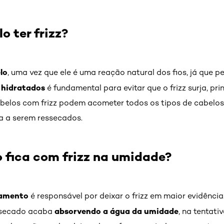
o ter frizz?
lo
, uma vez que ele é uma reação natural dos fios, já que
 hidratados
é fundamental para evitar que o frizz surja, p
belos com frizz podem acometer todos os tipos de cabelos
a a serem ressecados.
o fica com frizz na umidade?
camento
é responsável por deixar o frizz em maior evidênci
absorvendo a água da umidade
essecado acaba
, na tentat