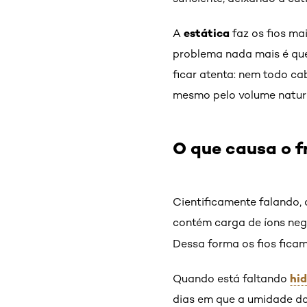
estática
A
faz os fios ma
problema nada mais é que
ficar atenta: nem todo ca
mesmo pelo volume natur
O que causa o f
Cientificamente falando, 
contém carga de íons neg
Dessa forma os fios fica
hi
Quando está faltando
dias em que a umidade do