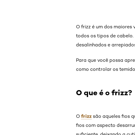
O frizz é um dos maiores
todos os tipos de cabelo
desalinhados e arrepiad
Para que você possa apren
como controlar os temido
O que é o frizz?
frizz
O
são aqueles fios 
fios com aspecto desarru
suficiente, deixando a cu