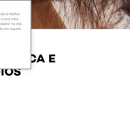
endo a melhor
 a sua cara.
okies” no link
ão ser aquela
PROVOCA E
IOS