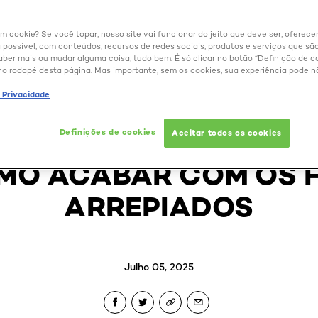
um cookie? Se você topar, nosso site vai funcionar do jeito que deve ser, oferec
 possível, com conteúdos, recursos de redes sociais, produtos e serviços que são
aber mais ou mudar alguma coisa, tudo bem. É só clicar no botão “Definição de co
no rodapé desta página. Mas importante, sem os cookies, sua experiência pode n
BELEZA EXTRAORDINÁRIA
e Privacidade
FRIZZ? SAIBA O QUE 
Definições de cookies
Aceitar todos os cookies
MO ACABAR COM OS F
ARREPIADOS
Julho 05, 2025