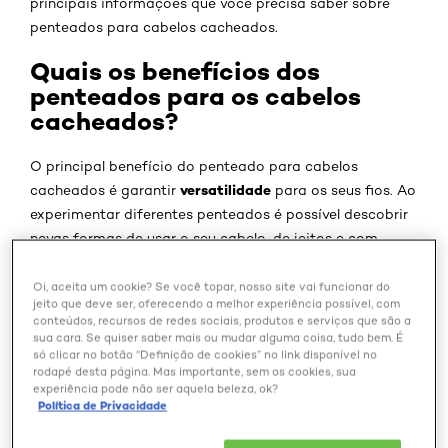
principais informações que você precisa saber sobre
penteados para cabelos cacheados.
Quais os benefícios dos
penteados para os cabelos
cacheados?
O principal benefício do penteado para cabelos
versatilidade
cacheados é garantir
para os seus fios. Ao
experimentar diferentes penteados é possível descobrir
novas formas de usar o seu cabelo, de jeitos e com
combinações nunca antes imaginadas.
Oi, aceita um cookie? Se você topar, nosso site vai funcionar do
jeito que deve ser, oferecendo a melhor experiência possível, com
Além disso, o penteado pode ser uma boa alternativa
conteúdos, recursos de redes sociais, produtos e serviços que são a
para os dias de calor e para aqueles dias em que você
sua cara. Se quiser saber mais ou mudar alguma coisa, tudo bem. É
precisa se sentir mais confortável, e tudo isso sem abrir
só clicar no botão “Definição de cookies” no link disponível no
rodapé desta página. Mas importante, sem os cookies, sua
mão do estilo. O penteado para cabelos cacheados
experiência pode não ser aquela beleza, ok?
também proporciona praticidade no dia a dia e pode
Política de Privacidade
ser a solução para
finalizações
ou day after que não