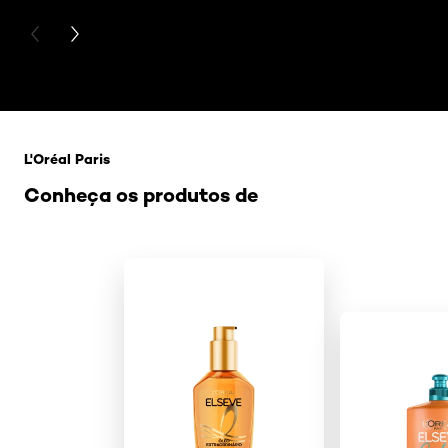
PREVIOUS CARD
NEXT CARD
Pular os slider: penteado-para-cabelos-cacheados
L'Oréal Paris
Conheça os produtos de