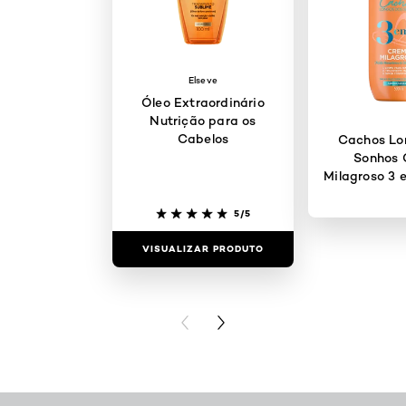
Elseve
Óleo Extraordinário
Nutrição para os
Cabelos
Cachos Lo
Sonhos
Milagroso 3 
5/5
VISUALIZAR PRODUTO
VISUALIZAR
PREVIOUS CARD
NEXT CARD