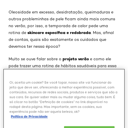
Oleosidade em excesso, desidratação, queimaduras e
outros probleminhas de pele ficam ainda mais comuns
no verão, por isso, a temporada de calor pede uma
skincare específica e redobrada
rotina de
. Mas, afinal
de contas, quais são exatamente os cuidados que
devemos ter nessa época?
projeto verão
Muito se ouve falar sobre o
e como ele
pode trazer uma rotina de hábitos saudáveis para essa
época do ano. Então, que tal incluir a rotina de skincare
no seu projeto verão? Para te ajudar nessa missão,
Oi, aceita um cookie? Se você topar, nosso site vai funcionar do
separamos as 7 melhores dicas para manter a saúde da
jeito que deve ser, oferecendo a melhor experiência possível, com
conteúdos, recursos de redes sociais, produtos e serviços que são a
pele em dia no período de altas temperaturas.,
sua cara. Se quiser saber mais ou mudar alguma coisa, tudo bem. É
só clicar no botão “Definição de cookies” no link disponível no
O que é projeto verão?
rodapé desta página. Mas importante, sem os cookies, sua
experiência pode não ser aquela beleza, ok?
Política de Privacidade
O projeto verão pode ser definido como uma rotina de
cuidados que tem como objetivo preparar o corpo para