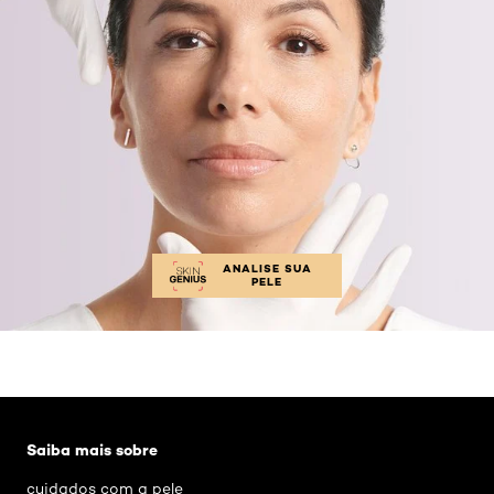
ANALISE SUA
PELE
Pular os slider: 7-dicas-de-cuidados-com-a-pele-no
Saiba mais sobre
cuidados com a pele