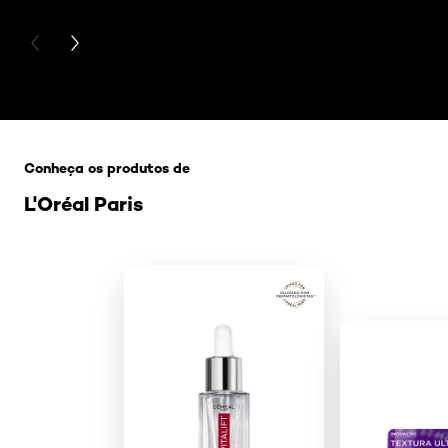
diário
PREVIOUS CARD
NEXT CARD
Pular os slider: 7-dicas-de-cuidados-com-a-pele-no
Conheça os produtos de
L'Oréal Paris