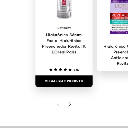
Revitalift
Hialurônico Sérum
Facial Hialurônico
Preenchedor Revitalift
Hialurônico
L’Oréal Paris
Preenc
Antioleo
Revita
5/5
VISUALIZAR PRODUTO
VISUALIZAR
PREVIOUS CARD
NEXT CARD