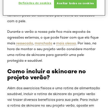
Definições de cookies
Aceitar todos os cookies
essa estação do ano. Seja para ficar mais disposta para
esse período ou para cuidar do corpo, o projeto verão
também pode ser estendido para rotina de cuidados
com a pele.
Durante o verão a nossa pele fica mais exposta às
agressões externas, o que pode fazer com que ela fique
mais
ressecada
,
manchada
e
mais oleosa
. Por isso, na
hora de montar o seu projeto verão considere montar
uma rotina de skincare para garantir uma pele
protegida e saudável.
Como incluir a skincare no
projeto verão?
Além dos exercícios físicos e uma rotina de alimentação
saudável, incluir a rotina de skincare do projeto verão
vai trazer diversos benefícios para sua pele. Para incluir
a rotina de skincare no seu projeto verão, aposte em